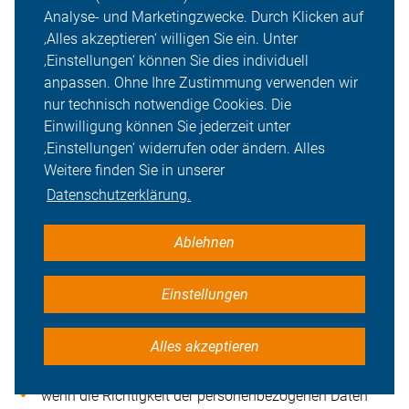
Analyse- und Marketingzwecke. Durch Klicken auf
Auskunftsrecht
‚Alles akzeptieren‘ willigen Sie ein. Unter
‚Einstellungen‘ können Sie dies individuell
Wir verpflichten uns, die oben genannten Punkte in Bezug
anpassen. Ohne Ihre Zustimmung verwenden wir
auf den Datenschutz wie beschrieben einzuhalten.
nur technisch notwendige Cookies. Die
Auf Anforderung teilen wir Ihnen mit, ob und welche
Einwilligung können Sie jederzeit unter
persönlichen Daten über Sie bei uns gespeichert sind.
‚Einstellungen‘ widerrufen oder ändern. Alles
Sollten trotz unserer Bemühungen um Datenrichtigkeit
Weitere finden Sie in unserer
und Aktualität falsche Informationen gespeichert sein,
Datenschutzerklärung.
werden wir diese auf Ihre Anforderung hin berichtigen.
Unabhängig davon können Sie unter den
Ablehnen
Voraussetzungen des Art. 17 DSGVO die Löschung der
bei uns über Sie gespeicherten Daten verlangen.
Einstellungen
Sie haben ein Recht, die Einschränkung der
Datenverarbeitung zu verlangen, wenn eine der folgenden
Alles akzeptieren
Voraussetzungen gegeben ist:
wenn die Richtigkeit der personenbezogenen Daten