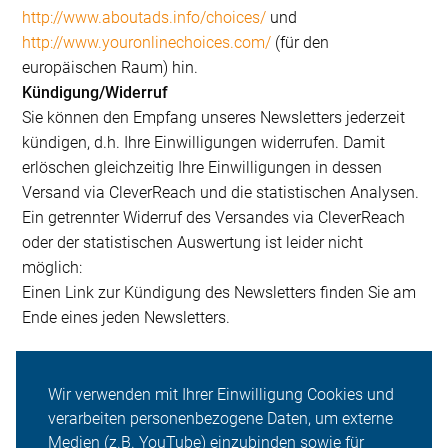
http://www.aboutads.info/choices/
und
http://www.youronlinechoices.com/
(für den
europäischen Raum) hin.
Kündigung/Widerruf
Sie können den Empfang unseres Newsletters jederzeit
kündigen, d.h. Ihre Einwilligungen widerrufen. Damit
erlöschen gleichzeitig Ihre Einwilligungen in dessen
Versand via CleverReach und die statistischen Analysen.
Ein getrennter Widerruf des Versandes via CleverReach
oder der statistischen Auswertung ist leider nicht
möglich:
Einen Link zur Kündigung des Newsletters finden Sie am
Ende eines jeden Newsletters.
Wir verwenden mit Ihrer Einwilligung Cookies und
Durchsetzung und Einhaltung
verarbeiten personenbezogene Daten, um externe
dieser Datenschutzerklärungen;
Medien (z.B. YouTube) einzubinden sowie für