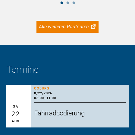
Alle weiteren Radtouren
Termine
COBURG
8/22/2026
08:00
–
11:00
SA
Fahrradcodierung
22
AUG